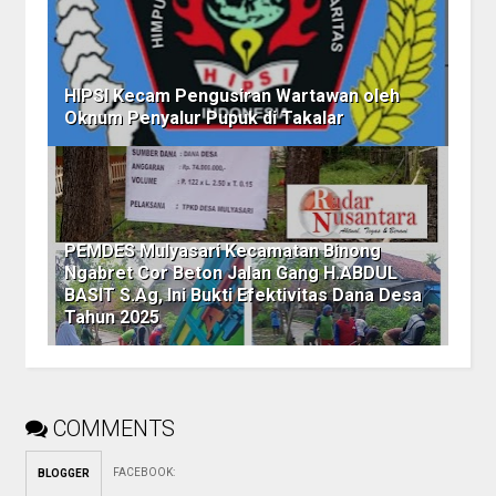
HIPSI Kecam Pengusiran Wartawan oleh
Oknum Penyalur Pupuk di Takalar
PEMDES Mulyasari Kecamatan Binong
Ngabret Cor Beton Jalan Gang H.ABDUL
BASIT S.Ag, Ini Bukti Efektivitas Dana Desa
Tahun 2025
COMMENTS
FACEBOOK
:
BLOGGER