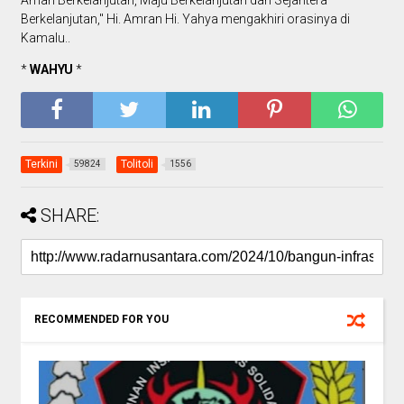
Aman Berkelanjutan, Maju Berkelanjutan dan Sejahtera
Berkelanjutan," Hi. Amran Hi. Yahya mengakhiri orasinya di
Kamalu..
*
WAHYU
*
Terkini
Tolitoli
59824
1556
SHARE:
RECOMMENDED FOR YOU