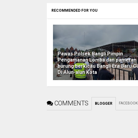
RECOMMENDED FOR YOU
Pawas Polsek Bangli Pimpin
Pengamanan Lomba dan pameran
burung berkicau Bangli Era Baru CU
Di Alun-alun Kota
COMMENTS
FACEBOOK
BLOGGER