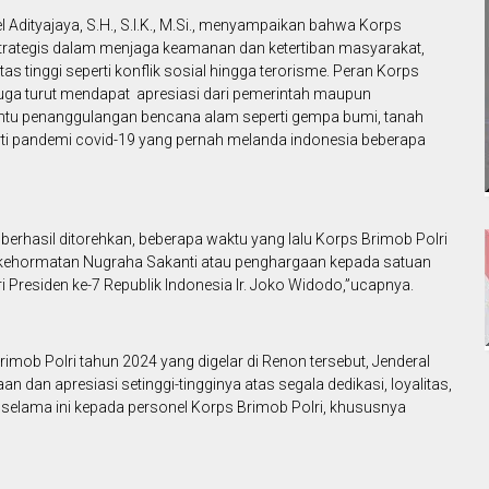
l Adityajaya, S.H., S.I.K., M.Si., menyampaikan bahwa Korps
 strategis dalam menjaga keamanan dan ketertiban masyarakat,
 tinggi seperti konflik sosial hingga terorisme. Peran Korps
uga turut mendapat apresiasi dari pemerintah maupun
tu penanggulangan bencana alam seperti gempa bumi, tanah
erti pandemi covid-19 yang pernah melanda indonesia beberapa
g berhasil ditorehkan, beberapa waktu yang lalu Korps Brimob Polri
 kehormatan Nugraha Sakanti atau penghargaan kepada satuan
 Presiden ke-7 Republik Indonesia Ir. Joko Widodo,”ucapnya.
ob Polri tahun 2024 yang digelar di Renon tersebut, Jenderal
dan apresiasi setinggi-tingginya atas segala dedikasi, loyalitas,
kan selama ini kepada personel Korps Brimob Polri, khususnya