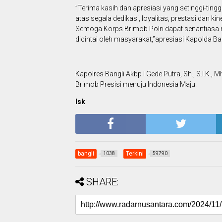
”Terima kasih dan apresiasi yang setinggi-tin
atas segala dedikasi, loyalitas, prestasi dan kin
Semoga Korps Brimob Polri dapat senantiasa m
dicintai oleh masyarakat,”apresiasi Kapolda Bal
Kapolres Bangli Akbp I Gede Putra, Sh., S.I.K
Brimob Presisi menuju Indonesia Maju.
Isk
bangli
Terkini
1038
59790
SHARE: