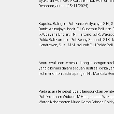
Syukuran HUT Ke-79 Korps Brimob Polri di Tah
Denpasar, Jumat (15/11/2024).
Kapolda Bali Irjen. Pol. Daniel Adityajaya, S.H., 
Daniel Adityajaya, hadir PJ. Gubernur Bali Irje
IX/Udayana Brigjen. TNI. Hartono, S.I.P., Wakapo
Polda Bali Kombes. Pol. Benny Subandi, S.I.K.,
Hendrawan, S.I.K., M.M., seluruh PJU Polda Bal
Acara syukuran tersebut dirangkai dengan atra
yang dikemas dalam sebuah Ilustrasi cerita y
ikut menonton pada lapangan Niti Mandala Ren
Pada acara tersebut juga dilangsungkan pemb
Pol. Drs. Imam Widodo, M.Han., kepada Wakapold
Warga Kehormatan Muda Korps Brimob Polri ya