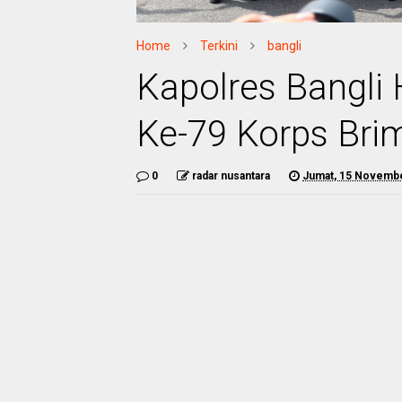
Home
Terkini
bangli
Kapolres Bangli
Ke-79 Korps Bri
0
radar nusantara
Jumat, 15 Novemb