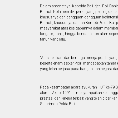
Dalam amanatnya, Kapolda Bali Irjen. Pol. Danie
Brimob Polri memiliki peran yang penting dan
khususnya dari gangguan-gangguan berintensitas
Brimob, khususnya satuan Brimob Polda Bali j
masyarakat atas kesigapannya dalam memban
longsor, banjir, hingga bencana non alam sep
tahun yang lalu.
”Atas dedikasi dan berbagai kinerja positif yan
beserta enam satker Polri mendapatkan tanda
yang telah berjasa pada bangsa dan negara dari
Pada kesempatan acara syukuran HUT ke-79 Brim
alumni Akpol 1991 ini menyampaikan kebanggaan 
prestasi dan kinerja terbaik yang telah diberi
Satbrimob Polda Bali.