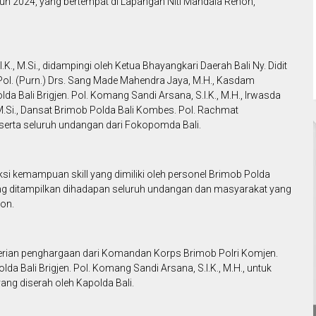
un 2024, yang bertempat di Lapangan Niti Mandala Renon,
S.I.K., M.Si., didampingi oleh Ketua Bhayangkari Daerah Bali Ny. Didit
n. Pol. (Purn.) Drs. Sang Made Mahendra Jaya, M.H., Kasdam
lda Bali Brigjen. Pol. Komang Sandi Arsana, S.I.K., M.H., Irwasda
 M.Si., Dansat Brimob Polda Bali Kombes. Pol. Rachmat
i serta seluruh undangan dari Fokopomda Bali.
ksi kemampuan skill yang dimiliki oleh personel Brimob Polda
ang ditampilkan dihadapan seluruh undangan dan masyarakat yang
on.
erian penghargaan dari Komandan Korps Brimob Polri Komjen.
a Bali Brigjen. Pol. Komang Sandi Arsana, S.I.K., M.H., untuk
ng diserah oleh Kapolda Bali.