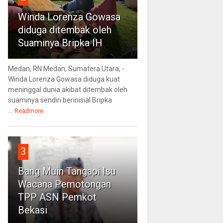
Winda Lorenza Gowasa
diduga ditembak oleh
Suaminya Bripka IH
Medan, RN Medan, Sumatera Utara, -
Winda Lorenza Gowasa diduga kuat
meninggal dunia akibat ditembak oleh
suaminya sendiri berinisial Bripka
...
Readmore
3
Bang Muin Tangapi Isu
Wacana Pemotongan
TPP ASN Pemkot
Bekasi