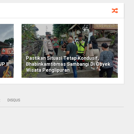
Pastikan Situasi Tetap Kondusif,
P II
Bhabinkamtibmas Sambangi Di Obyek
Wisata Penglipuran
:
DISQUS