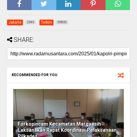
Jakarta
Terkini
2345
59803
SHARE:
RECOMMENDED FOR YOU
Forkopincam Kecamatan Margaasih
Laksanakan Rapat Koordinasi Pelaksanaan
Pilkades