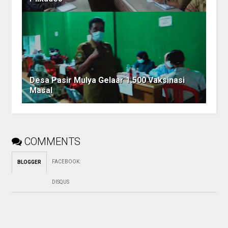
Desa Pasir Mulya Gelaar 1.500 Vaksinasi
Masal
COMMENTS
FACEBOOK
:
BLOGGER
DISQUS