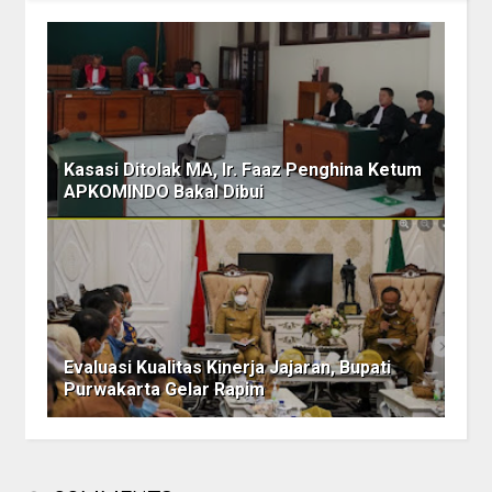
Kasasi Ditolak MA, Ir. Faaz Penghina Ketum
APKOMINDO Bakal Dibui
Evaluasi Kualitas Kinerja Jajaran, Bupati
Purwakarta Gelar Rapim