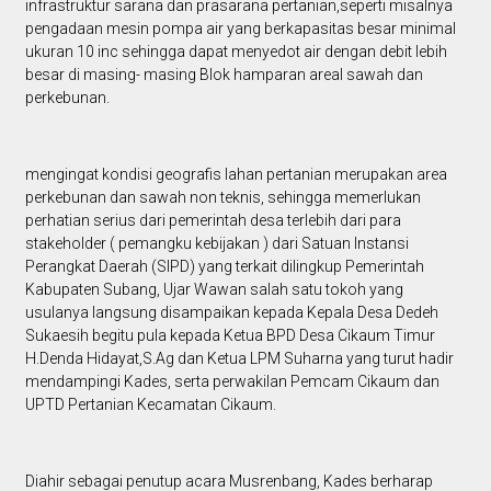
infrastruktur sarana dan prasarana pertanian,seperti misalnya
pengadaan mesin pompa air yang berkapasitas besar minimal
ukuran 10 inc sehingga dapat menyedot air dengan debit lebih
besar di masing- masing Blok hamparan areal sawah dan
perkebunan.
mengingat kondisi geografis lahan pertanian merupakan area
perkebunan dan sawah non teknis, sehingga memerlukan
perhatian serius dari pemerintah desa terlebih dari para
stakeholder ( pemangku kebijakan ) dari Satuan Instansi
Perangkat Daerah (SIPD) yang terkait dilingkup Pemerintah
Kabupaten Subang, Ujar Wawan salah satu tokoh yang
usulanya langsung disampaikan kepada Kepala Desa Dedeh
Sukaesih begitu pula kepada Ketua BPD Desa Cikaum Timur
H.Denda Hidayat,S.Ag dan Ketua LPM Suharna yang turut hadir
mendampingi Kades, serta perwakilan Pemcam Cikaum dan
UPTD Pertanian Kecamatan Cikaum.
Diahir sebagai penutup acara Musrenbang, Kades berharap