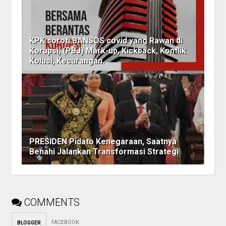
KPK soroti BANSOS covid yang Rawan di
Korupsi, (PBJ) Mark-up, Kickback, Konflik
Kolusi, Kecurangan.
PRESIDEN Pidato Kenegaraan, Saatnya
Benahi Jalankan Transformasi Strategi
COMMENTS
FACEBOOK
:
BLOGGER