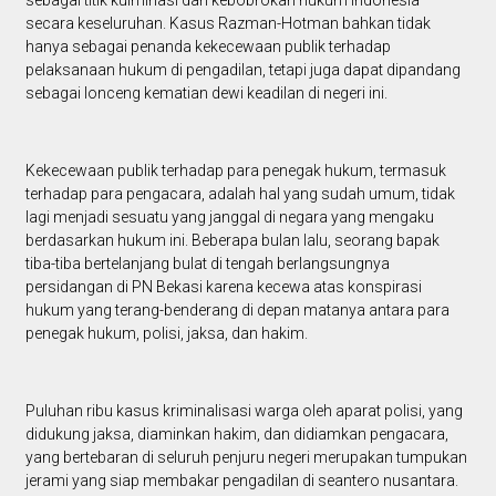
sebagai titik kulminasi dari kebobrokan hukum Indonesia
secara keseluruhan. Kasus Razman-Hotman bahkan tidak
hanya sebagai penanda kekecewaan publik terhadap
pelaksanaan hukum di pengadilan, tetapi juga dapat dipandang
sebagai lonceng kematian dewi keadilan di negeri ini.
Kekecewaan publik terhadap para penegak hukum, termasuk
terhadap para pengacara, adalah hal yang sudah umum, tidak
lagi menjadi sesuatu yang janggal di negara yang mengaku
berdasarkan hukum ini. Beberapa bulan lalu, seorang bapak
tiba-tiba bertelanjang bulat di tengah berlangsungnya
persidangan di PN Bekasi karena kecewa atas konspirasi
hukum yang terang-benderang di depan matanya antara para
penegak hukum, polisi, jaksa, dan hakim.
Puluhan ribu kasus kriminalisasi warga oleh aparat polisi, yang
didukung jaksa, diaminkan hakim, dan didiamkan pengacara,
yang bertebaran di seluruh penjuru negeri merupakan tumpukan
jerami yang siap membakar pengadilan di seantero nusantara.