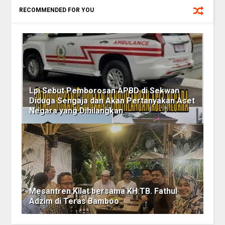
RECOMMENDED FOR YOU
Lpi Sebut Pemborosan APBD di Sekwan
Diduga Sengaja dan Akan Pertanyakan Aset
Negara yang Dihilangkan
Mesantren Kilat bersama KH.TB. Fathul
Adzim di Teras Bamboo