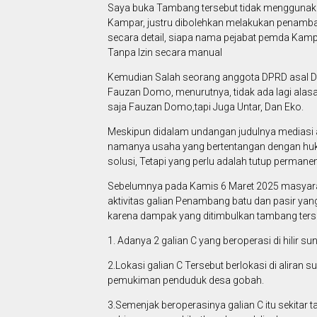
Saya buka Tambang tersebut tidak menggunaka
Kampar, justru dibolehkan melakukan penamba
secara detail, siapa nama pejabat pemda Ka
Tanpa Izin secara manual
Kemudian Salah seorang anggota DPRD asal D
Fauzan Domo, menurutnya, tidak ada lagi alasa
saja Fauzan Domo,tapi Juga Untar, Dan Eko.
Meskipun didalam undangan judulnya mediasi
namanya usaha yang bertentangan dengan hukum, 
solusi, Tetapi yang perlu adalah tutup permanen
Sebelumnya pada Kamis 6 Maret 2025 masyar
aktivitas galian Penambang batu dan pasir yang
karena dampak yang ditimbulkan tambang ters
1. Adanya 2 galian C yang beroperasi di hilir 
2.Lokasi galian C Tersebut berlokasi di aliran
pemukiman penduduk desa gobah.
3.Semenjak beroperasinya galian C itu sekitar tah