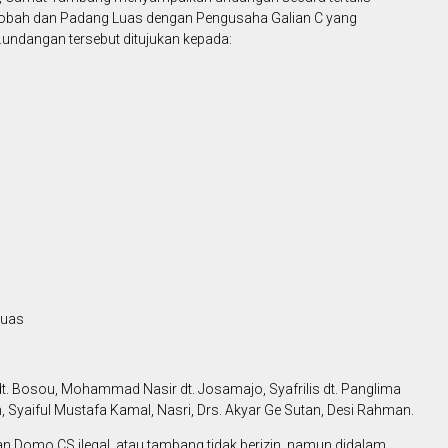
Gobah dan Padang Luas dengan Pengusaha Galian C yang
.undangan tersebut ditujukan kepada:
luas
t. Bosou, Mohammad Nasir dt. Josamajo, Syafrilis dt. Panglima
, Syaiful Mustafa Kamal, Nasri, Drs. Akyar Ge Sutan, Desi Rahman.
n Domo CS ilegal, atau tambang tidak berizin, namun didalam