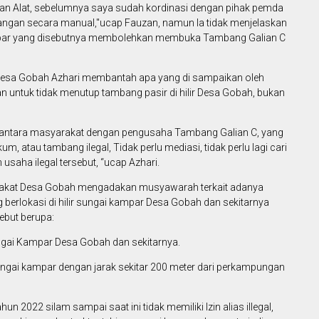
n Alat, sebelumnya saya sudah kordinasi dengan pihak pemda
ngan secara manual,"ucap Fauzan, namun Ia tidak menjelaskan
mpar yang disebutnya membolehkan membuka Tambang Galian C
esa Gobah Azhari membantah apa yang di sampaikan oleh
n untuk tidak menutup tambang pasir di hilir Desa Gobah, bukan
 antara masyarakat dengan pengusaha Tambang Galian C, yang
atau tambang ilegal, Tidak perlu mediasi, tidak perlu lagi cari
 usaha ilegal tersebut, “ucap Azhari.
akat Desa Gobah mengadakan musyawarah terkait adanya
 berlokasi di hilir sungai kampar Desa Gobah dan sekitarnya
ebut berupa:
sungai Kampar Desa Gobah dan sekitarnya.
 sungai kampar dengan jarak sekitar 200 meter dari perkampungan
un 2022 silam sampai saat ini tidak memiliki Izin alias illegal,