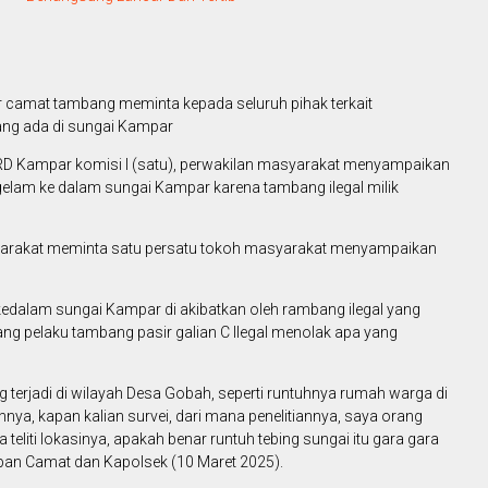
camat tambang meminta kepada seluruh pihak terkait
yang ada di sungai Kampar
D Kampar komisi I (satu), perwakilan masyarakat menyampaikan
elam ke dalam sungai Kampar karena tambang ilegal milik
arakat meminta satu persatu tokoh masyarakat menyampaikan
edalam sungai Kampar di akibatkan oleh rambang ilegal yang
g pelaku tambang pasir galian C Ilegal menolak apa yang
ng terjadi di wilayah Desa Gobah, seperti runtuhnya rumah warga di
nya, kapan kalian survei, dari mana penelitiannya, saya orang
 teliti lokasinya, apakah benar runtuh tebing sungai itu gara gara
an Camat dan Kapolsek (10 Maret 2025).