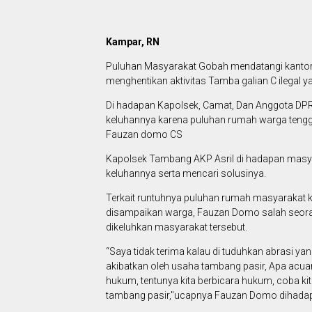
Kampar, RN
Puluhan Masyarakat Gobah mendatangi kantor 
menghentikan aktivitas Tamba galian C ilegal 
Di hadapan Kapolsek, Camat, Dan Anggota DPR
keluhannya karena puluhan rumah warga tengg
Fauzan domo CS
Kapolsek Tambang AKP Asril di hadapan masy
keluhannya serta mencari solusinya.
Terkait runtuhnya puluhan rumah masyarakat k
disampaikan warga, Fauzan Domo salah seoran
dikeluhkan masyarakat tersebut.
“Saya tidak terima kalau di tuduhkan abrasi ya
akibatkan oleh usaha tambang pasir, Apa acuan
hukum, tentunya kita berbicara hukum, coba kita
tambang pasir,"ucapnya Fauzan Domo dihadap