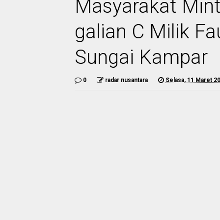
Masyarakat Min
galian C Milik 
Sungai Kampar
0
radar nusantara
Selasa, 11 Maret 2