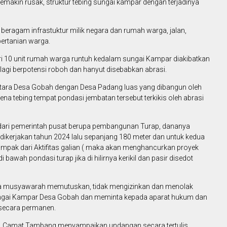
akin rusak, struktur tebing sungai kampar dengan terjadinya
beragam infrastuktur milik negara dan rumah warga, jalan,
pertanian warga.
ari 10 unit rumah warga runtuh kedalam sungai Kampar diakibatkan
h lagi berpotensi roboh dan hanyut disebabkan abrasi.
ara Desa Gobah dengan Desa Padang luas yang dibangun oleh
na tebing tempat pondasi jembatan tersebut terkikis oleh abrasi
 dari pemerintah pusat berupa pembangunan Turap, dananya
dikerjakan tahun 2024 lalu sepanjang 180 meter dan untuk kedua
Dampak dari Aktifitas galian ( maka akan menghancurkan proyek
 bawah pondasi turap jika di hilirnya kerikil dan pasir disedot
rta musyawarah memutuskan, tidak mengizinkan dan menolak
sungai Kampar Desa Gobah dan meminta kepada aparat hukum dan
t secara permanen.
t, Camat Tambang menyampaikan undangan secara tertulis