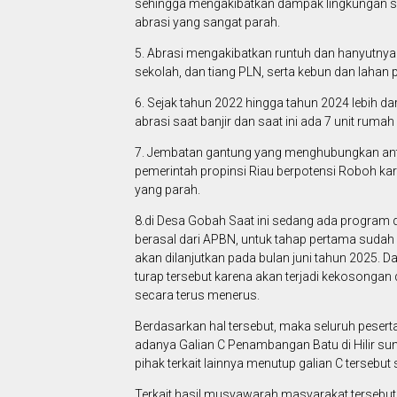
sehingga mengakibatkan dampak lingkungan sem
abrasi yang sangat parah.
5. Abrasi mengakibatkan runtuh dan hanyutnya 
sekolah, dan tiang PLN, serta kebun dan lahan 
6. Sejak tahun 2022 hingga tahun 2024 lebih d
abrasi saat banjir dan saat ini ada 7 unit ruma
7. Jembatan gantung yang menghubungkan ant
pemerintah propinsi Riau berpotensi Roboh kare
yang parah.
8.di Desa Gobah Saat ini sedang ada program
berasal dari APBN, untuk tahap pertama sudah 
akan dilanjutkan pada bulan juni tahun 2025. 
turap tersebut karena akan terjadi kekosongan di
secara terus menerus.
Berdasarkan hal tersebut, maka seluruh pese
adanya Galian C Penambangan Batu di Hilir 
pihak terkait lainnya menutup galian C tersebu
Terkait hasil musyawarah masyarakat tersebu