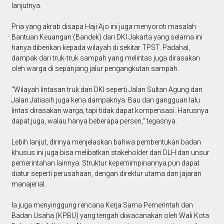
lanjutnya.
Pria yang akrab disapa Haji Ajo ini juga menyoroti masalah
Bantuan Keuangan (Bandek) dari DKI Jakarta yang selama ini
hanya diberikan kepada wilayah di sekitar TPST. Padahal,
dampak dari truk-truk sampah yang melintas juga dirasakan
oleh warga di sepanjang jalur pengangkutan sampah.
"Wilayah lintasan truk dari DKI seperti Jalan Sultan Agung dan
Jalan Jatiasih juga kena dampaknya. Bau dan gangguan lalu
lintas dirasakan warga, tapi tidak dapat kompensasi. Harusnya
dapat juga, walau hanya beberapa persen," tegasnya.
Lebih lanjut, dirinya menjelaskan bahwa pembentukan badan
khusus ini juga bisa melibatkan stakeholder dari DLH dan unsur
pemerintahan lainnya. Struktur kepemimpinannya pun dapat
diatur seperti perusahaan, dengan direktur utama dan jajaran
manajerial.
Ia juga menyinggung rencana Kerja Sama Pemerintah dan
Badan Usaha (KPBU) yang tengah diwacanakan oleh Wali Kota