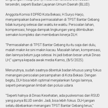
tersendiri, seperti Badan Layanan Umum Daerah (BLUD).
Anggota Komisi II DPRD Kota Bekasi, H.Suryo Harjo,
menyampaikan bahwa permasalahan di TPST Bantar Gebang
tidak kunjung selesai dari waktu ke waktu. Persoalan lahan,
kompensasi, hingga dampak lingkungan yang ditimbulkan
semakin kompleks dan membebani kinerja DLH.
"Permasalahan di TPST Bantar Gebang itu-itu saja dari dulu,
malah makin ke sini makin kacau. Masalah lahan, kompensasi,
dan lainnya belum juga selesai. Ini jadi beban besar untuk Dinas
LH," ujarnya kepada awak media Kamis, (8/5/2025).
Menurutnya, sudah saatnya dibentuk badan khusus yang fokus
menangani persoalan persampahan di Kota Bekasi. Dengan
begitu, DLH bisa lebih optimal menjalankan fungsi lainnya,
seperti penanganan limbah dan polusi udara.
"Seperti halnya di Dinas Kesehatan, ada puskesmas dan RSUD
yang punya BLUD sendiri. Jadi, bisa lebih fokus. DLH jangan
selalu dibebankan menangani TPST Bantar Gebang terus,"