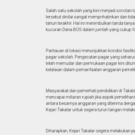
Salah satu sekolah yang kini menjadi sorotan t
tersebut dinilai sangat memprihatinkan dan t
tahun terakhir. Hal ini menimbulkan tanda ta
kucuran Dana BOS dalam jumlah yang cukup fan
Pantauan di lokasi menunjukkan kondisi fasilita
pagar sekolah. Pengecatan pagar yang seharus
telah memudar dan permukaan pagar kini ditumb
kelalaian dalam pemanfaatan anggaran pemeli
Masyarakat dan pemerhati pendidikan di Taka
mencapai miliaran rupiah jika aspek pemelihara
antara besarnya anggaran yang diterima denga
Kejari Takalar untuk segera turun tangan mela
Diharapkan, Kejari Takalar segera melakukan p