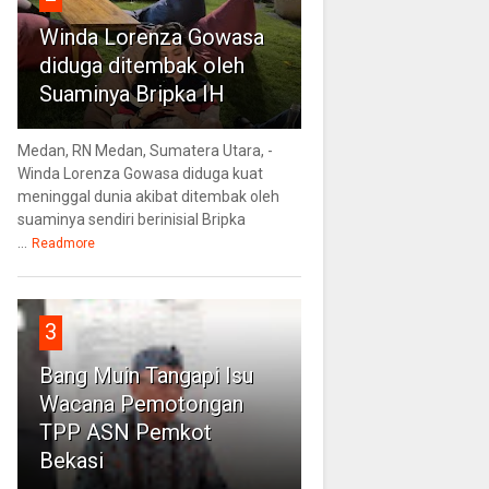
Winda Lorenza Gowasa
diduga ditembak oleh
Suaminya Bripka IH
Medan, RN Medan, Sumatera Utara, -
Winda Lorenza Gowasa diduga kuat
meninggal dunia akibat ditembak oleh
suaminya sendiri berinisial Bripka
...
Readmore
3
Bang Muin Tangapi Isu
Wacana Pemotongan
TPP ASN Pemkot
Bekasi