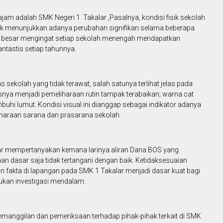
ajam adalah SMK Negeri 1 Takalar ,Pasalnya, kondisi fisik sekolah
idak menunjukkan adanya perubahan signifikan selama beberapa
nya besar mengingat setiap sekolah menengah mendapatkan
tastis setiap tahunnya.
s sekolah yang tidak terawat, salah satunya terlihat jelas pada
nya menjadi pemeliharaan rutin tampak terabaikan; warna cat
uhi lumut. Kondisi visual ini dianggap sebagai indikator adanya
haraan sarana dan prasarana sekolah.
lar mempertanyakan kemana larinya aliran Dana BOS yang
an dasar saja tidak tertangani dengan baik. Ketidaksesuaian
n fakta di lapangan pada SMK 1 Takalar menjadi dasar kuat bagi
kukan investigasi mendalam.
emanggilan dan pemeriksaan terhadap pihak-pihak terkait di SMK