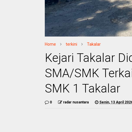
Home
terkini
Takalar
Kejari Takalar D
SMA/SMK Terkai
SMK 1 Takalar
0
radar nusantara
Senin, 13 April 202