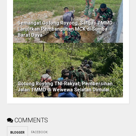
Semangat Gotong Royong, Satgas TMMD
Lanjutkan Pembangunan MCK di Sumba
Barat Daya
Gotong Royong TNI-Rakyat, Pembersihan
Jalan TMMD di Wewewa Selatan Dimulai
COMMENTS
FACEBOOK
:
BLOGGER