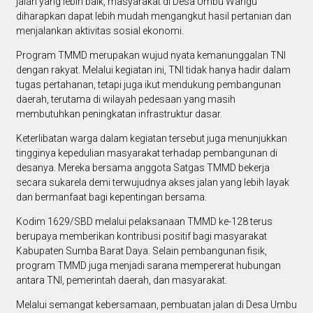
jalan yang lebih baik, masyarakat di Desa Umbu Wangu
diharapkan dapat lebih mudah mengangkut hasil pertanian dan
menjalankan aktivitas sosial ekonomi.
Program TMMD merupakan wujud nyata kemanunggalan TNI
dengan rakyat. Melalui kegiatan ini, TNI tidak hanya hadir dalam
tugas pertahanan, tetapi juga ikut mendukung pembangunan
daerah, terutama di wilayah pedesaan yang masih
membutuhkan peningkatan infrastruktur dasar.
Keterlibatan warga dalam kegiatan tersebut juga menunjukkan
tingginya kepedulian masyarakat terhadap pembangunan di
desanya. Mereka bersama anggota Satgas TMMD bekerja
secara sukarela demi terwujudnya akses jalan yang lebih layak
dan bermanfaat bagi kepentingan bersama.
Kodim 1629/SBD melalui pelaksanaan TMMD ke-128 terus
berupaya memberikan kontribusi positif bagi masyarakat
Kabupaten Sumba Barat Daya. Selain pembangunan fisik,
program TMMD juga menjadi sarana mempererat hubungan
antara TNI, pemerintah daerah, dan masyarakat.
Melalui semangat kebersamaan, pembuatan jalan di Desa Umbu