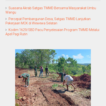
Suasana Akrab Satgas TMMD Bersama Masyarakat Umbu
Wangu
Percepat Pembangunan Desa, Satgas TMMD Lanjutkan
Pekerjaan MCK di Wewewa Selatan
Kodim 1629/SBD Pacu Penyelesaian Program TMMD Melalui
Apel Pagi Rutin