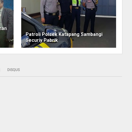
han
Patroli Polsek Katapang Sambangi
Securiy Pabrik
:
DISQUS