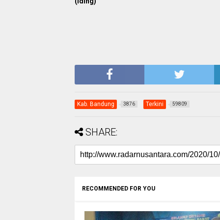
(Iding)
Kab. Bandung
Terkini
3876
59809
SHARE:
RECOMMENDED FOR YOU