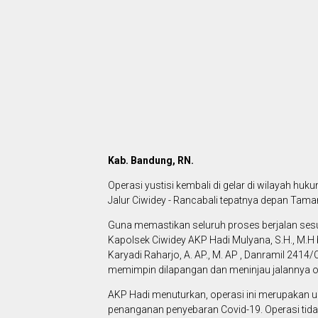
Kab. Bandung, RN.
Operasi yustisi kembali di gelar di wilayah huku
Jalur Ciwidey - Rancabali tepatnya depan Tama
Guna memastikan seluruh proses berjalan sesu
Kapolsek Ciwidey AKP Hadi Mulyana, S.H., M.H
Karyadi Raharjo, A. AP., M. AP , Danramil 2414
memimpin dilapangan dan meninjau jalannya ope
AKP Hadi menuturkan, operasi ini merupakan u
penanganan penyebaran Covid-19. Operasi tidak