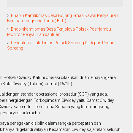
Bhabin Kamtibmas Desa Bojong Emas Kawal Penyaluran
Bantuan Langsung Tunai ( BLT )
Bhabinkamtibmas Desa Tenjolaya Polsek Pasirjambu
Monitor Penyaluran bantuan
Pengaturan Lalu Lintas Polsek Soreang Di Depan Pasar
Soreang
m Polsek Ciwidey. Kali ini operasi dilakukan di Jln. Bhayangkara
n Kota Ciwidey (Takoci). Jumat (16/10)
ai dengan standar operasional prosedur (SOP) yang ada,
 bersinergi dengan Forkopimcam Ciwidey yaitu Camat Ciwidey
/Ciwidey Kapten. Inf. Toto Toha Sobana yang turun langsung
rasi yustisi tersebut.
paya penegakan disiplin dalam rangka percepatan dan
 hanya di gelar di wilayah Kecamatan Ciwidey saja tetapi seluruh