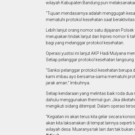
wilayah Kabupaten Bandung pun melaksanakan o
“Tujuan mendasarnya adalah menggugah kesad
mematuhi protokol kesehatan saat beraktivitas
Lebih lanjut orang nomor satu dijajaran Polse
merupakan tindak lanjut dari Inpres nomor 6 ta
bagi yang melanggar protokol kesehatan.
Operasi yustisi ini lanjut AKP Hadi Mulyana mer
Setiap pelanggar protokol kesehatan langsung 
“Sanksi pelanggar protokol kesehatan berupa d
kami imbau ayo bersama-sama mematuhi proto
jarak aman.” Imbuhnya.
Setiap kendaraan yang melintas baik roda dua 
dahulu menggunakan thermal gun. Jika diketah
mengikuti sidang ditempat. Dalam operasi ters
“Kegiatan ini akan terus kita gelar secara konsi
akan kita laksanakan di tempat lainnya sepert
wilayah desa. Muaranya tak lain dan tak buka