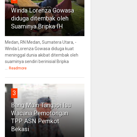
Winda Lorenza Gowasa
diduga ditembak oleh
Suaminya Bripka IH
Medan, RN Medan, Sumatera Utara, -
Winda Lorenza Gowasa diduga kuat
meninggal dunia akibat ditembak oleh
suaminya sendiri berinisial Bripka
...
Readmore
3
Bang Muin Tangapi Isu
Wacana Pemotongan
TPP ASN Pemkot
Bekasi