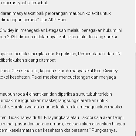
perasi yustisi tersebut.
aran masyarakat baik perorangan maupun kolektif untuk
 dimanapun berada.” Ujar AKP Hadi.
k Ciwidey ini menegaskan ketegasan melalui penegakan hukum ini
hun 2020, dimana didalamnya telah jelas diatur tentang sanksi
upakan bentuk sinergitas dari Kepolisian, Pemerintahan, dan TNI.
diberlakukan sidang ditempat.
enda. Oleh sebab itu, kepada seluruh masyarakat Kec. Ciwidey
kol kesehatan. Pakai masker, mencuci tangan dan menjaga
maupun roda 4 dihentikan dan diperiksa suhu tubuh terlebih
ui tidak menggunakan masker, langsung diarahkan untuk
ebut, sejumlah warga terjaring lantaran tak menggunakan masker.
sten. Tidak hanya di Jln. Bhayangkara atau Takoci saja akan tetapi
i terminal, pasar dan sarana umum, kedepan akan diarahkan hingga
n demi keselamatan dan kesehatan kita bersama.” Pungkasnya
.