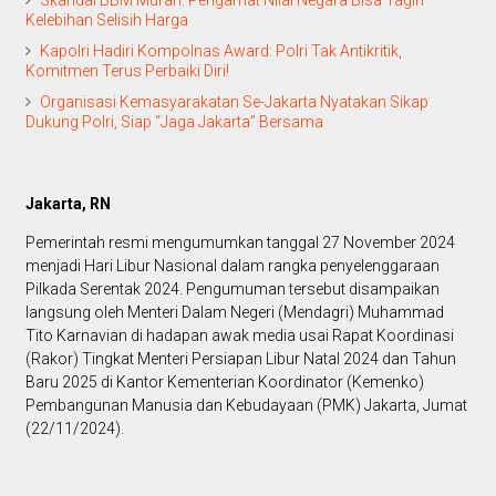
Skandal BBM Murah: Pengamat Nilai Negara Bisa Tagih
Kelebihan Selisih Harga
Kapolri Hadiri Kompolnas Award: Polri Tak Antikritik,
Komitmen Terus Perbaiki Diri!
Organisasi Kemasyarakatan Se-Jakarta Nyatakan Sikap
Dukung Polri, Siap “Jaga Jakarta” Bersama
Jakarta, RN
Pemerintah resmi mengumumkan tanggal 27 November 2024
menjadi Hari Libur Nasional dalam rangka penyelenggaraan
Pilkada Serentak 2024. Pengumuman tersebut disampaikan
langsung oleh Menteri Dalam Negeri (Mendagri) Muhammad
Tito Karnavian di hadapan awak media usai Rapat Koordinasi
(Rakor) Tingkat Menteri Persiapan Libur Natal 2024 dan Tahun
Baru 2025 di Kantor Kementerian Koordinator (Kemenko)
Pembangunan Manusia dan Kebudayaan (PMK) Jakarta, Jumat
(22/11/2024).