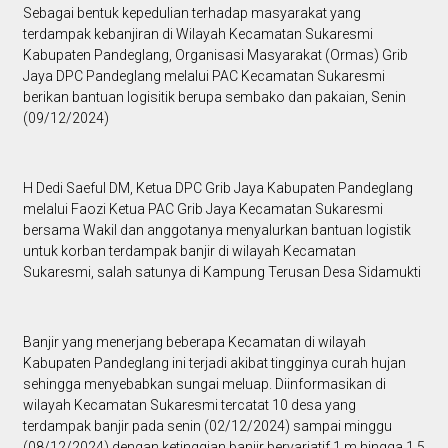
Sebagai bentuk kepedulian terhadap masyarakat yang
terdampak kebanjiran di Wilayah Kecamatan Sukaresmi
Kabupaten Pandeglang, Organisasi Masyarakat (Ormas) Grib
Jaya DPC Pandeglang melalui PAC Kecamatan Sukaresmi
berikan bantuan logisitik berupa sembako dan pakaian, Senin
(09/12/2024)
H Dedi Saeful DM, Ketua DPC Grib Jaya Kabupaten Pandeglang
melalui Faozi Ketua PAC Grib Jaya Kecamatan Sukaresmi
bersama Wakil dan anggotanya menyalurkan bantuan logistik
untuk korban terdampak banjir di wilayah Kecamatan
Sukaresmi, salah satunya di Kampung Terusan Desa Sidamukti
Banjir yang menerjang beberapa Kecamatan di wilayah
Kabupaten Pandeglang ini terjadi akibat tingginya curah hujan
sehingga menyebabkan sungai meluap. Diinformasikan di
wilayah Kecamatan Sukaresmi tercatat 10 desa yang
terdampak banjir pada senin (02/12/2024) sampai minggu
(08/12/2024) dengan ketinggian banjir bervariatif 1 m hingga 1,5