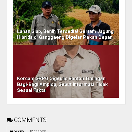
Lahan Siap, Benih Tersedia! Gertam Jagung
Hibrida di Ganggaeng Digelar Pekan Depan
Korcam SPPG Cigeulis Bantah Tudingan
Bagi-Bagi Amplop, Sebut Informasi Tidak
Sesuai Fakta
COMMENTS
FACEBOOK
:
BLOGGER